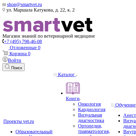
shop@smartvet.ru
ул. Маршала Катукова, д. 22, к. 2
Магазин знаний по ветеринарной медицине
+7 (495) 798-46-08
Отложенные
0
Корзина
0
Войти
Поиск
Каталог
Книги
Онкология
Обучение
Кардиология
Визуальная
Анест
диагностика
Визуа
Проекты vet.ru
Ортопедия,
диагн
травматология,
Образовательный
Внутр