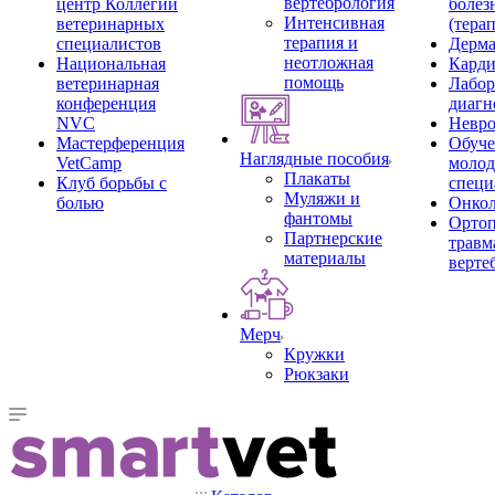
вертебрология
центр Коллегии
болез
Интенсивная
ветеринарных
(тера
терапия и
специалистов
Дерма
неотложная
Национальная
Карди
помощь
ветеринарная
Лабор
конференция
диагн
NVC
Невро
Мастерференция
Обуче
Наглядные пособия
VetCamp
моло
Плакаты
Клуб борьбы с
специ
Муляжи и
болью
Онкол
фантомы
Ортоп
Партнерские
травм
материалы
верте
Мерч
Кружки
Рюкзаки