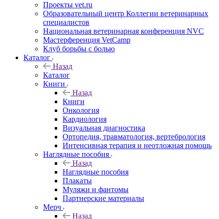
Проекты vet.ru
Образовательный центр Коллегии ветеринарных
специалистов
Национальная ветеринарная конференция NVC
Мастерференция VetCamp
Клуб борьбы с болью
Каталог
Назад
Каталог
Книги
Назад
Книги
Онкология
Кардиология
Визуальная диагностика
Ортопедия, травматология, вертебрология
Интенсивная терапия и неотложная помощь
Наглядные пособия
Назад
Наглядные пособия
Плакаты
Муляжи и фантомы
Партнерские материалы
Мерч
Назад