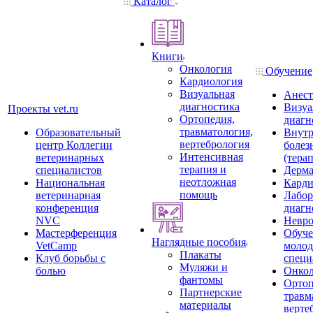
Каталог
Книги
Онкология
Обучение
Кардиология
Визуальная
Анест
диагностика
Визуа
Проекты vet.ru
Ортопедия,
диагн
травматология,
Образовательный
Внутр
вертебрология
центр Коллегии
болез
Интенсивная
ветеринарных
(тера
терапия и
специалистов
Дерма
неотложная
Национальная
Карди
помощь
ветеринарная
Лабор
конференция
диагн
NVC
Невро
Мастерференция
Обуче
Наглядные пособия
VetCamp
моло
Плакаты
Клуб борьбы с
специ
Муляжи и
болью
Онкол
фантомы
Ортоп
Партнерские
травм
материалы
верте