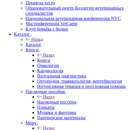
Проекты vet.ru
Образовательный центр Коллегии ветеринарных
специалистов
Национальная ветеринарная конференция NVC
Мастерференция VetCamp
Клуб борьбы с болью
Каталог
Назад
Каталог
Книги
Назад
Книги
Онкология
Кардиология
Визуальная диагностика
Ортопедия, травматология, вертебрология
Интенсивная терапия и неотложная помощь
Наглядные пособия
Назад
Наглядные пособия
Плакаты
Муляжи и фантомы
Партнерские материалы
Мерч
Назад