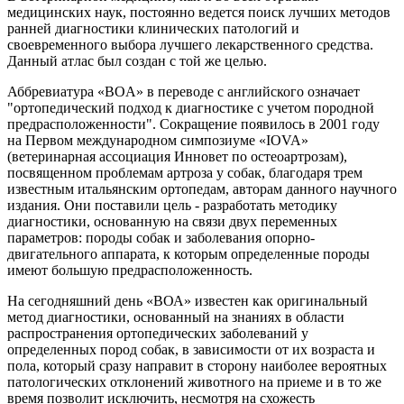
медицинских наук, постоянно ведется поиск лучших методов
ранней диагностики клинических патологий и
своевременного выбора лучшего лекарственного средства.
Данный атлас был создан с той же целью.
Аббревиатура «BOA» в переводе с английского означает
"ортопедический подход к диагностике с учетом породной
предрасположенности". Сокращение появилось в 2001 году
на Первом международном симпозиуме «IOVA»
(ветеринарная ассоциация Инновет по остеоартрозам),
посвященном проблемам артроза у собак, благодаря трем
известным итальянским ортопедам, авторам данного научного
издания. Они поставили цель - разработать методику
диагностики, основанную на связи двух переменных
параметров: породы собак и заболевания опорно-
двигательного аппарата, к которым определенные породы
имеют большую предрасположенность.
На сегодняшний день «BОА» известен как оригинальный
метод диагностики, основанный на знаниях в области
распространения ортопедических заболеваний у
определенных пород собак, в зависимости от их возраста и
пола, который сразу направит в сторону наиболее вероятных
патологических отклонений животного на приеме и в то же
время позволит исключить, несмотря на схожесть