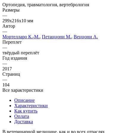
Ортопедия, травматология, вертебрология
Размеры
—
299x216x10 мм
Автор
—
Мортелларо К.-М.
,
Петаццони М.
,
Веццони А.
Переплет
—
твёрдый переплёт
Год издания
—
2017
Страниц
—
104
Все характеристики
Описание
Характеристики
Как купить
Оплата
Доставка
В ветеринарной медицине, как и во всех отраслях