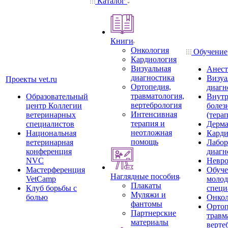
Каталог
Книги
Онкология
Обучение
Кардиология
Визуальная
Анест
диагностика
Визуа
Проекты vet.ru
Ортопедия,
диагн
травматология,
Образовательный
Внутр
вертебрология
центр Коллегии
болез
Интенсивная
ветеринарных
(тера
терапия и
специалистов
Дерма
неотложная
Национальная
Карди
помощь
ветеринарная
Лабор
конференция
диагн
NVC
Невро
Мастерференция
Обуче
Наглядные пособия
VetCamp
моло
Плакаты
Клуб борьбы с
специ
Муляжи и
болью
Онкол
фантомы
Ортоп
Партнерские
травм
материалы
верте