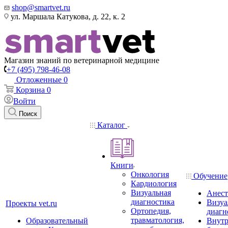
shop@smartvet.ru
ул. Маршала Катукова, д. 22, к. 2
Магазин знаний по ветеринарной медицине
+7 (495) 798-46-08
Отложенные
0
Корзина
0
Войти
Поиск
Каталог
Книги
Онкология
Обучение
Кардиология
Визуальная
Анест
диагностика
Визуа
Проекты vet.ru
Ортопедия,
диагн
травматология,
Образовательный
Внутр