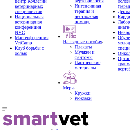
вертебрология
центр Коллегии
болез
Интенсивная
ветеринарных
(тера
терапия и
специалистов
Дерма
неотложная
Национальная
Карди
помощь
ветеринарная
Лабор
конференция
диагн
NVC
Невро
Мастерференция
Обуче
Наглядные пособия
VetCamp
моло
Плакаты
Клуб борьбы с
специ
Муляжи и
болью
Онкол
фантомы
Ортоп
Партнерские
травм
материалы
верте
Мерч
Кружки
Рюкзаки