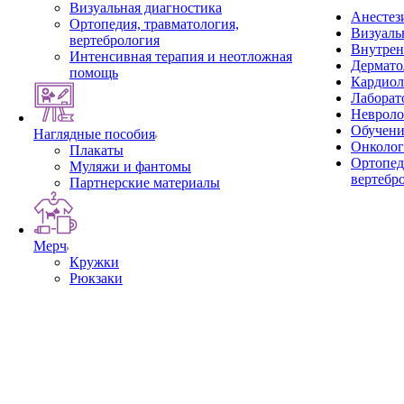
Визуальная диагностика
Анестез
Ортопедия, травматология,
Визуаль
вертебрология
Внутрен
Интенсивная терапия и неотложная
Дермато
помощь
Кардиол
Лаборат
Невроло
Обучени
Наглядные пособия
Онколог
Плакаты
Ортопед
Муляжи и фантомы
вертебр
Партнерские материалы
Мерч
Кружки
Рюкзаки