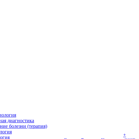
иология
ная диагностика
ние болезни (терапия)
логия
+
огия