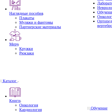
Лаборат
Невроло
Обучени
Наглядные пособия
Онколог
Плакаты
Ортопед
Муляжи и фантомы
вертебр
Партнерские материалы
Мерч
Кружки
Рюкзаки
Каталог
Книги
Онкология
Обучение
Кардиология