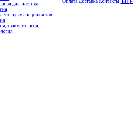
Оплата
Доставка
Контакты
ЕЩЕ
орная диагностика
гия
е молодых специалистов
ия
ия, травматология,
ология