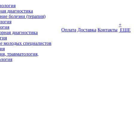
иология
ная диагностика
ние болезни (терапия)
логия
+
огия
Оплата
Доставка
Контакты
ЕЩЕ
орная диагностика
гия
е молодых специалистов
ия
ия, травматология,
ология