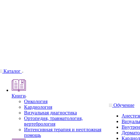
Каталог
Книги
Онкология
Обучение
Кардиология
Визуальная диагностика
Анестез
Ортопедия, травматология,
Визуаль
вертебрология
Внутрен
Интенсивная терапия и неотложная
Дермато
помощь
Кардиол