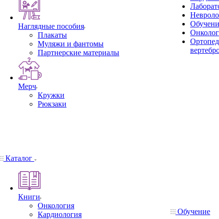
Лаборат
Невроло
Обучени
Наглядные пособия
Онколог
Плакаты
Ортопед
Муляжи и фантомы
вертебр
Партнерские материалы
Мерч
Кружки
Рюкзаки
Каталог
Книги
Онкология
Обучение
Кардиология