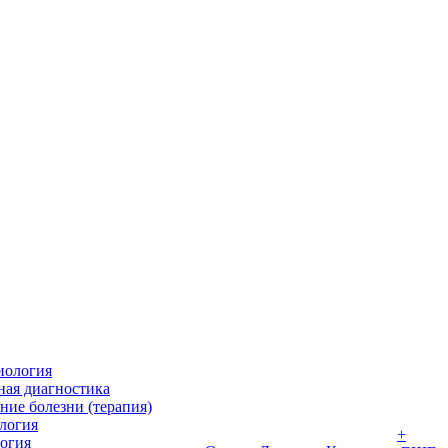
иология
ная диагностика
ние болезни (терапия)
логия
+
огия