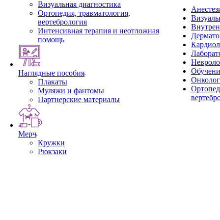
Визуальная диагностика
Анестез
Ортопедия, травматология,
Визуаль
вертебрология
Внутрен
Интенсивная терапия и неотложная
Дермато
помощь
Кардиол
Лаборат
Невроло
Обучени
Наглядные пособия
Онколог
Плакаты
Ортопед
Муляжи и фантомы
вертебр
Партнерские материалы
Мерч
Кружки
Рюкзаки