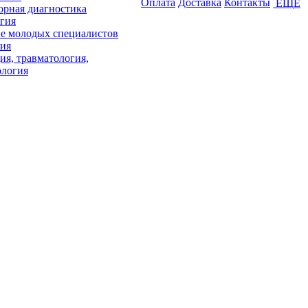
Оплата
Доставка
Контакты
ЕЩЕ
орная диагностика
гия
е молодых специалистов
ия
ия, травматология,
ология