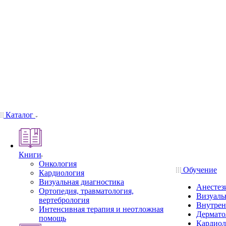
Каталог
Книги
Онкология
Обучение
Кардиология
Визуальная диагностика
Анестез
Ортопедия, травматология,
Визуаль
вертебрология
Внутрен
Интенсивная терапия и неотложная
Дермато
помощь
Кардиол