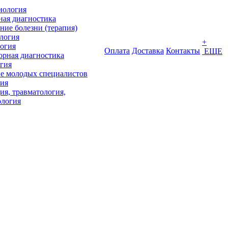
иология
ная диагностика
ние болезни (терапия)
логия
+
огия
Оплата
Доставка
Контакты
ЕЩЕ
орная диагностика
гия
е молодых специалистов
ия
ия, травматология,
ология